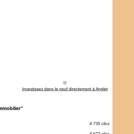
Investissez dans le neuf directement à Anglet
mmobilier"
4 735 clics
4 672 clics