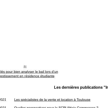
lés pour bien analyser le bail lors d’un
vestissement en résidence étudiante
Les dernières publications "I
2021
Les spécialistes de la vente et location à Toulouse
2021
Quelles perspectives pour la SCPI Altixia Commerces ?