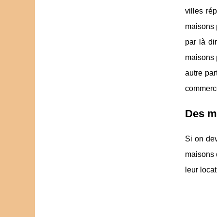
villes ré
maisons p
par là d
maisons 
autre par
commerces
Des m
Si on dev
maisons d
leur loca