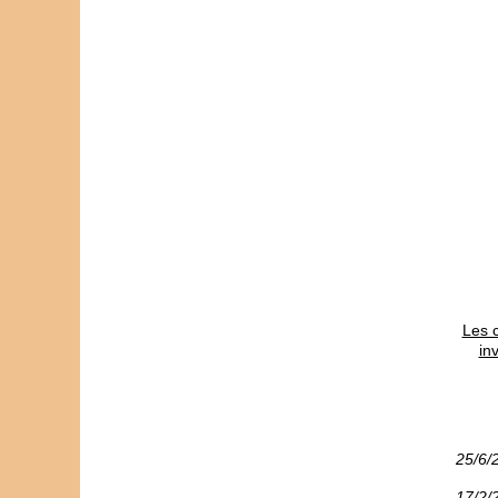
Les c
in
25/6/
17/2/