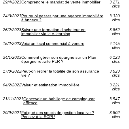
29/4/2023
Comprendre le mandat de vente immobilier
3 271
clics
24/3/2023
Pourquoi passer par une agence immobilière
3 320
à Annecy ?
clics
26/2/2023
Suivre une formation d'acheteur en
3 852
immobilier via le e-learning
clics
15/2/2023
Voici un local commercial à vendre
4 145
clics
24/1/2023
Comment gérer son épargne sur un Plan
6 123
épargne retraite PER ?
clics
17/8/2022
Peut-on retirer la totalité de son assurance
3 523
vie ?
clics
04/2/2022
Valeur et estimation immobilière
3 221
clics
21/11/2021
Concevoir un habillage de camping-car
3 547
efficace
clics
29/9/2021
Fatigué des soucis de gestion locative ?
3 802
Pensez à la SCPI !
clics