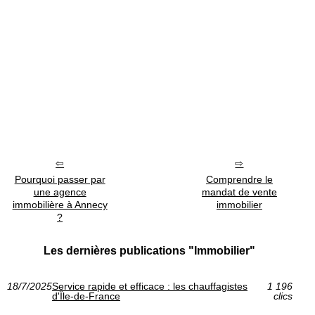
Pourquoi passer par
Comprendre le
une agence
mandat de vente
immobilière à Annecy
immobilier
?
Les dernières publications "Immobilier"
18/7/2025
Service rapide et efficace : les chauffagistes
1 196
d'Île-de-France
clics