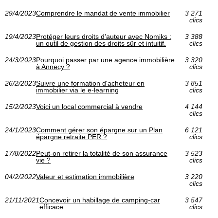
29/4/2023
Comprendre le mandat de vente immobilier
3 271
clics
19/4/2023
Protéger leurs droits d'auteur avec Nomiks :
3 388
un outil de gestion des droits sûr et intuitif.
clics
24/3/2023
Pourquoi passer par une agence immobilière
3 320
à Annecy ?
clics
26/2/2023
Suivre une formation d'acheteur en
3 851
immobilier via le e-learning
clics
15/2/2023
Voici un local commercial à vendre
4 144
clics
24/1/2023
Comment gérer son épargne sur un Plan
6 121
épargne retraite PER ?
clics
17/8/2022
Peut-on retirer la totalité de son assurance
3 523
vie ?
clics
04/2/2022
Valeur et estimation immobilière
3 220
clics
21/11/2021
Concevoir un habillage de camping-car
3 547
efficace
clics