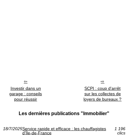
Investir dans un
SCPI : coup d'arrêt
garage : conseils
sur les collectes de
pour réussir
loyers de bureaux ?
Les dernières publications "Immobilier"
18/7/2025
Service rapide et efficace : les chauffagistes
1 196
d'Île-de-France
clics