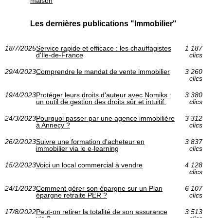
maison
Les dernières publications "Immobilier"
18/7/2025
Service rapide et efficace : les chauffagistes
1 187
d'Île-de-France
clics
29/4/2023
Comprendre le mandat de vente immobilier
3 260
clics
19/4/2023
Protéger leurs droits d'auteur avec Nomiks :
3 380
un outil de gestion des droits sûr et intuitif.
clics
24/3/2023
Pourquoi passer par une agence immobilière
3 312
à Annecy ?
clics
26/2/2023
Suivre une formation d'acheteur en
3 837
immobilier via le e-learning
clics
15/2/2023
Voici un local commercial à vendre
4 128
clics
24/1/2023
Comment gérer son épargne sur un Plan
6 107
épargne retraite PER ?
clics
17/8/2022
Peut-on retirer la totalité de son assurance
3 513