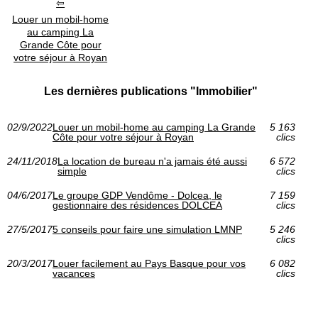
Louer un mobil-home
au camping La
Grande Côte pour
votre séjour à Royan
Les dernières publications "Immobilier"
02/9/2022
Louer un mobil-home au camping La Grande
5 163
Côte pour votre séjour à Royan
clics
24/11/2018
La location de bureau n'a jamais été aussi
6 572
simple
clics
04/6/2017
Le groupe GDP Vendôme - Dolcea, le
7 159
gestionnaire des résidences DOLCEA
clics
27/5/2017
5 conseils pour faire une simulation LMNP
5 246
clics
20/3/2017
Louer facilement au Pays Basque pour vos
6 082
vacances
clics