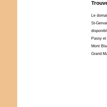
Trouve
Le domai
St-Gervai
disponibl
Passy et 
Mont Bla
Grand Mas