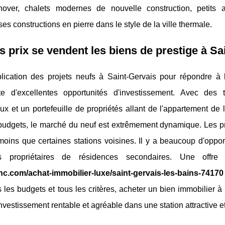
over, chalets modernes de nouvelle construction, petits a
s constructions en pierre dans le style de la ville thermale.
s prix se vendent les biens de prestige à S
plication des projets neufs à Saint-Gervais pour répondre à
te d'excellentes opportunités d'investissement. Avec des ta
x et un portefeuille de propriétés allant de l'appartement de 
budgets, le marché du neuf est extrêmement dynamique. Les prix
oins que certaines stations voisines. Il y a beaucoup d'oppo
s propriétaires de résidences secondaires. Une offre
c.com/achat-immobilier-luxe/saint-gervais-les-bains-74170
 les budgets et tous les critères, acheter un bien immobilier 
nvestissement rentable et agréable dans une station attractive 