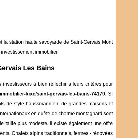
et la station haute savoyarde de Saint-Gervais Mont
n investissement immobilier.
Gervais Les Bains
 investisseurs à bien réfléchir à leurs critères pour
mmobilier-luxe/saint-gervais-les-bains-74170
. Si
nts de style haussmannien, de grandes maisons et
s internationaux en quête de charme montagnard sont
de taille plus modeste. Il existe également une offre
s. Chalets alpins traditionnels, fermes - rénovées