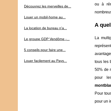
ou à rén
Découvrez les merveilles de...
nombreuse
Louer un mobil-home au...
A quel
La location de bureau n'a...
La multi
Le groupe GDP Vendôme -...
représen
5 conseils pour faire une...
avantageu
Louer facilement au Pays...
tous les 
50% de m
pour le
montblan
Pour tous
pour un i