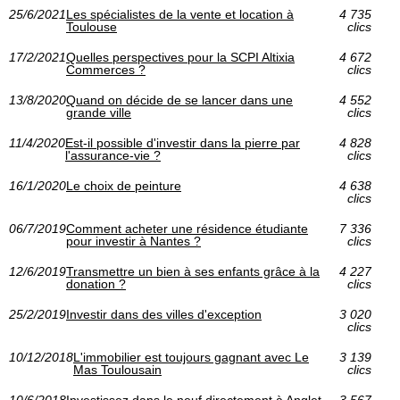
25/6/2021
Les spécialistes de la vente et location à
4 735
Toulouse
clics
17/2/2021
Quelles perspectives pour la SCPI Altixia
4 672
Commerces ?
clics
13/8/2020
Quand on décide de se lancer dans une
4 552
grande ville
clics
11/4/2020
Est-il possible d'investir dans la pierre par
4 828
l'assurance-vie ?
clics
16/1/2020
Le choix de peinture
4 638
clics
06/7/2019
Comment acheter une résidence étudiante
7 336
pour investir à Nantes ?
clics
12/6/2019
Transmettre un bien à ses enfants grâce à la
4 227
donation ?
clics
25/2/2019
Investir dans des villes d'exception
3 020
clics
10/12/2018
L'immobilier est toujours gagnant avec Le
3 139
Mas Toulousain
clics